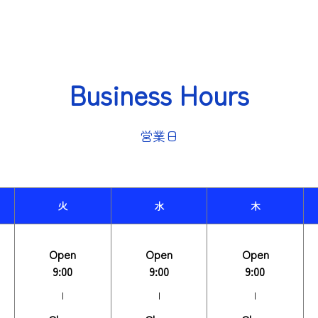
Business Hours
営業日
火
水
木
Open
Open
Open
9:00
9:00
9:00
|
|
|