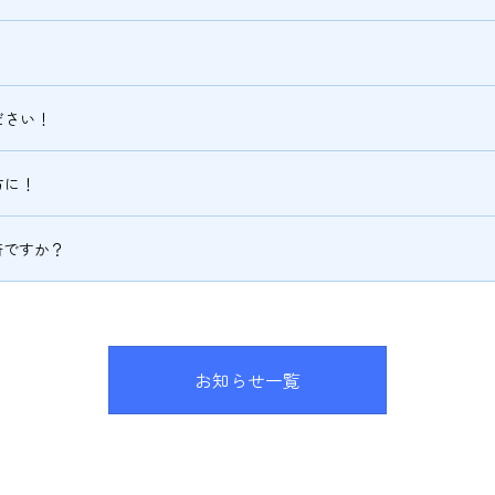
！
ださい！
方に！
済ですか？
お知らせ一覧